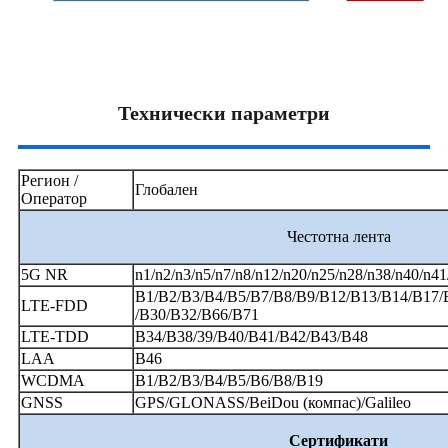
Технически параметри
Регион /
Глобален
Оператор
Честотна лента
5G NR
n1/n2/n3/n5/n7/n8/n12/n20/n25/n28/n38/n40/n4
B1/B2/B3/B4/B5/B7/B8/B9/B12/B13/B14/B17/
LTE-FDD
/B30/B32/B66/B71
LTE-TDD
B34/B38/39/B40/B41/B42/B43/B48
LAA
B46
WCDMA
B1/B2/B3/B4/B5/B6/B8/B19
GNSS
GPS/GLONASS/BeiDou (компас)/Galileo
Сертификати