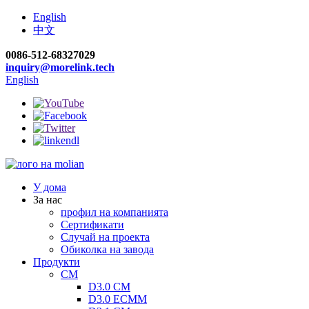
English
中文
0086-512-68327029
inquiry@morelink.tech
English
У дома
За нас
профил на компанията
Сертификати
Случай на проекта
Обиколка на завода
Продукти
CM
D3.0 CM
D3.0 ECMM