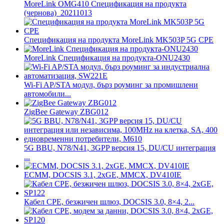
MoreLink OMG410 Спецификация на продукта
(чернова)_20211013
Спецификация на продукта MoreLink MK503P 5G CPE
MoreLink Спецификация на продукта-ONU2430
Wi-Fi AP/STA модул, бърз роуминг за промишлени
автомобили...
ZigBee Gateway ZBG012
5G BBU, N78/N41, 3GPP версия 15, DU/CU интеграция
...
ECMM, DOCSIS 3.1, 2xGE, MMCX, DV410IE
Кабел CPE, безжичен шлюз, DOCSIS 3.0, 8×4, 2...