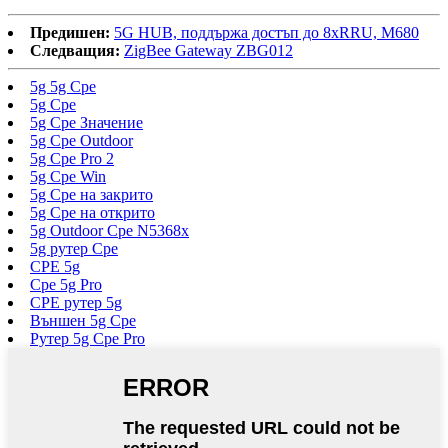
Предишен:
5G HUB, поддържа достъп до 8xRRU, M680
Следващия:
ZigBee Gateway ZBG012
5g 5g Cpe
5g Cpe
5g Cpe Значение
5g Cpe Outdoor
5g Cpe Pro 2
5g Cpe Win
5g Cpe на закрито
5g Cpe на открито
5g Outdoor Cpe N5368x
5g рутер Cpe
CPE 5g
Cpe 5g Pro
CPE рутер 5g
Външен 5g Cpe
Рутер 5g Cpe Pro