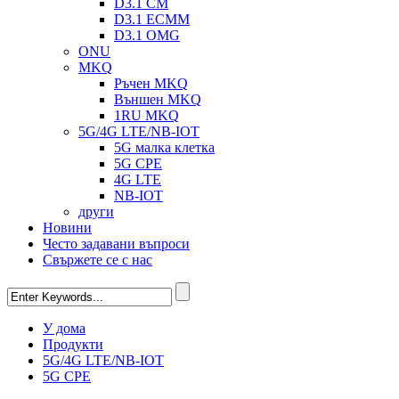
D3.1 CM
D3.1 ECMM
D3.1 OMG
ONU
MKQ
Ръчен MKQ
Външен MKQ
1RU MKQ
5G/4G LTE/NB-IOT
5G малка клетка
5G CPE
4G LTE
NB-IOT
други
Новини
Често задавани въпроси
Свържете се с нас
У дома
Продукти
5G/4G LTE/NB-IOT
5G CPE