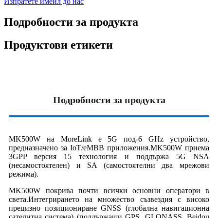
Изпратете имейл до нас
Подробности за продукта
Продуктови етикети
Подробности за продукта
MK500W на MoreLink е 5G под-6 GHz устройство,
предназначено за IoT/eMBB приложения.MK500W приема
3GPP версия 15 технология и поддържа 5G NSA
(несамостоятелен) и SA (самостоятелни два мрежови
режима).
MK500W покрива почти всички основни оператори в
света.Интегрирането на множество съзвездия с високо
прецизно позициониране GNSS (глобална навигационна
сателитна система) (поддържащи GPS, GLONASS, Beidou