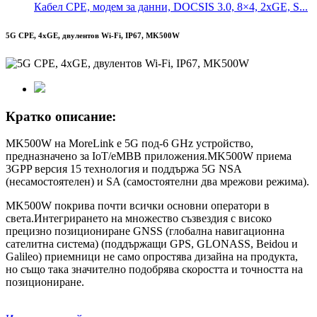
Кабел CPE, модем за данни, DOCSIS 3.0, 8×4, 2xGE, S...
5G CPE, 4xGE, двулентов Wi-Fi, IP67, MK500W
Кратко описание:
MK500W на MoreLink е 5G под-6 GHz устройство,
предназначено за IoT/eMBB приложения.MK500W приема
3GPP версия 15 технология и поддържа 5G NSA
(несамостоятелен) и SA (самостоятелни два мрежови режима).
MK500W покрива почти всички основни оператори в
света.Интегрирането на множество съзвездия с високо
прецизно позициониране GNSS (глобална навигационна
сателитна система) (поддържащи GPS, GLONASS, Beidou и
Galileo) приемници не само опростява дизайна на продукта,
но също така значително подобрява скоростта и точността на
позициониране.