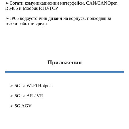
➢ Богати комуникационни интерфейси, CAN/CANOpen,
RS485 и Modbus RTU/TCP
➢ IP65 водоустойчив дизайн на корпуса, подходящ за
тежки работни среди
Приложения
➢ 5G за Wi-Fi Hotpots
➢ 5G за AR / VR
➢ 5G AGV