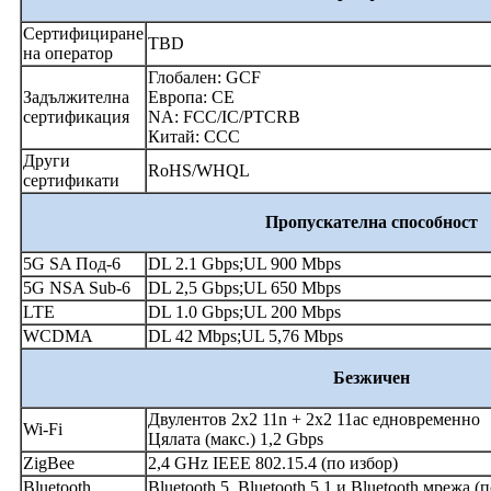
Сертифициране
TBD
на оператор
Глобален: GCF
Задължителна
Европа: CE
сертификация
NA: FCC/IC/PTCRB
Китай: CCC
Други
RoHS/WHQL
сертификати
Пропускателна способност
5G SA Под-6
DL 2.1 Gbps;UL 900 Mbps
5G NSA Sub-6
DL 2,5 Gbps;UL 650 Mbps
LTE
DL 1.0 Gbps;UL 200 Mbps
WCDMA
DL 42 Mbps;UL 5,76 Mbps
Безжичен
Двулентов 2x2 11n + 2x2 11ac едновременно
Wi-Fi
Цялата (макс.) 1,2 Gbps
ZigBee
2,4 GHz IEEE 802.15.4 (по избор)
Bluetooth
Bluetooth 5, Bluetooth 5.1 и Bluetooth мрежа (