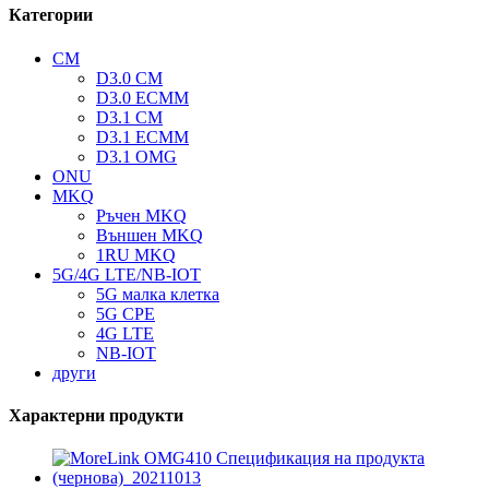
Категории
CM
D3.0 CM
D3.0 ECMM
D3.1 CM
D3.1 ECMM
D3.1 OMG
ONU
MKQ
Ръчен MKQ
Външен MKQ
1RU MKQ
5G/4G LTE/NB-IOT
5G малка клетка
5G CPE
4G LTE
NB-IOT
други
Характерни продукти