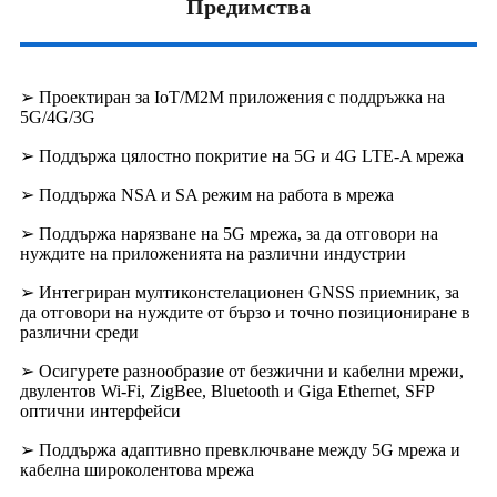
Предимства
➢ Проектиран за IoT/M2M приложения с поддръжка на
5G/4G/3G
➢ Поддържа цялостно покритие на 5G и 4G LTE-A мрежа
➢ Поддържа NSA и SA режим на работа в мрежа
➢ Поддържа нарязване на 5G мрежа, за да отговори на
нуждите на приложенията на различни индустрии
➢ Интегриран мултиконстелационен GNSS приемник, за
да отговори на нуждите от бързо и точно позициониране в
различни среди
➢ Осигурете разнообразие от безжични и кабелни мрежи,
двулентов Wi-Fi, ZigBee, Bluetooth и Giga Ethernet, SFP
оптични интерфейси
➢ Поддържа адаптивно превключване между 5G мрежа и
кабелна широколентова мрежа