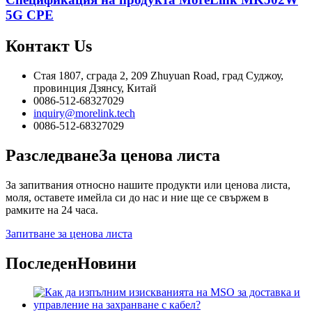
5G CPE
Контакт
Us
Стая 1807, сграда 2, 209 Zhuyuan Road, град Суджоу,
провинция Дзянсу, Китай
0086-512-68327029
inquiry@morelink.tech
0086-512-68327029
Разследване
За ценова листа
За запитвания относно нашите продукти или ценова листа,
моля, оставете имейла си до нас и ние ще се свържем в
рамките на 24 часа.
Запитване за ценова листа
Последен
Новини