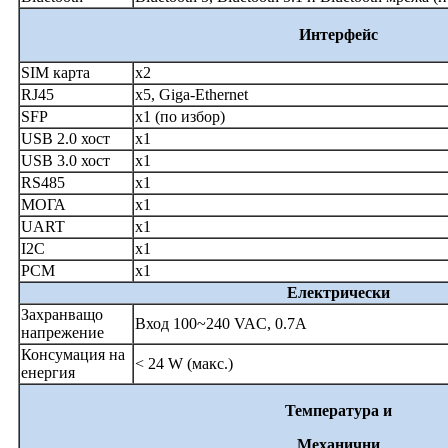
Интерфейс
SIM карта
x2
RJ45
x5, Giga-Ethernet
SFP
x1 (по избор)
USB 2.0 хост
x1
USB 3.0 хост
x1
RS485
x1
МОГА
x1
UART
x1
I2C
x1
PCM
x1
Електрически
Захранващо
Вход 100~240 VAC, 0.7A
напрежение
Консумация на
< 24 W (макс.)
енергия
Температура и
Механични