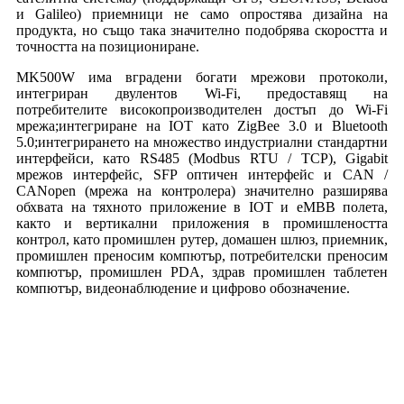
и Galileo) приемници не само опростява дизайна на
продукта, но също така значително подобрява скоростта и
точността на позициониране.
MK500W има вградени богати мрежови протоколи,
интегриран двулентов Wi-Fi, предоставящ на
потребителите високопроизводителен достъп до Wi-Fi
мрежа;интегриране на IOT като ZigBee 3.0 и Bluetooth
5.0;интегрирането на множество индустриални стандартни
интерфейси, като RS485 (Modbus RTU / TCP), Gigabit
мрежов интерфейс, SFP оптичен интерфейс и CAN /
CANopen (мрежа на контролера) значително разширява
обхвата на тяхното приложение в IOT и eMBB полета,
както и вертикални приложения в промишлеността
контрол, като промишлен рутер, домашен шлюз, приемник,
промишлен преносим компютър, потребителски преносим
компютър, промишлен PDA, здрав промишлен таблетен
компютър, видеонаблюдение и цифрово обозначение.